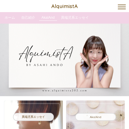
AlquimistA
ホーム
自己紹介
AkalAnd
異端児系エッセイ
異端児系エッセイ
AkalAnd