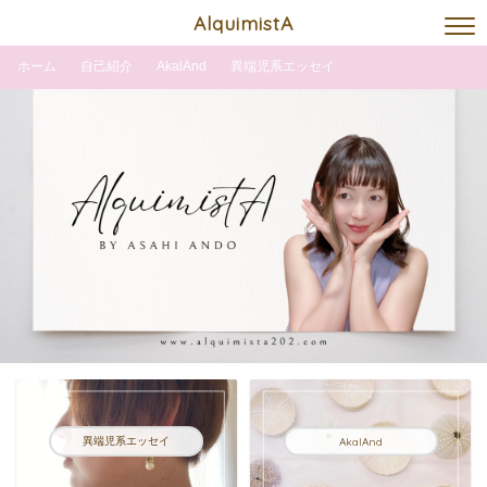
AlquimistA
ホーム
自己紹介
AkalAnd
異端児系エッセイ
異端児系エッセイ
AkalAnd