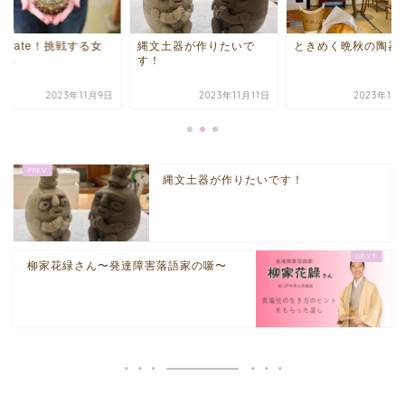
xtgate！挑戦する女
縄文土器が作りたいで
ときめく晩秋の陶器
たち
す！
2023年11月9日
2023年11月11日
2023年11
縄文土器が作りたいです！
柳家花緑さん〜発達障害落語家の噺〜