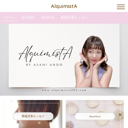
AlquimistA
ホーム
自己紹介
AkalAnd
異端児系エッセイ
異端児系エッセイ
AkalAnd