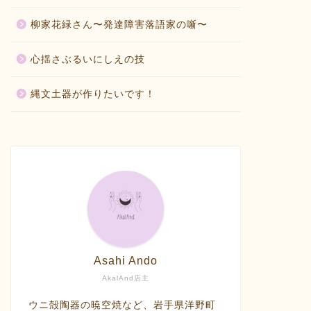
柳家花緑さん〜発達障害落語家の噺〜
心揺さぶるいにしえの技
縄文土器が作りたいです！
Asahi Ando
AkalAnd店主
ウニ殻陶器の暁空焼など、岩手県洋野町