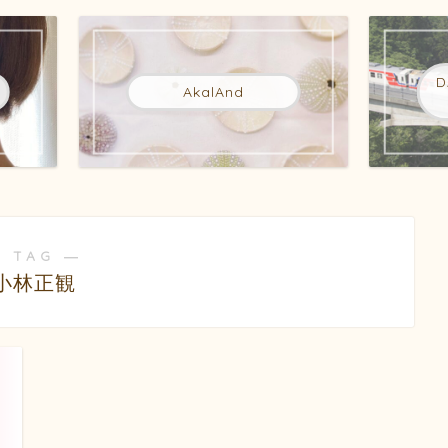
AkalAnd
 TAG ―
小林正観